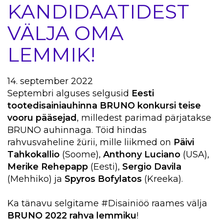
KANDIDAATIDEST
VÄLJA OMA
LEMMIK!
14. september 2022
Septembri alguses selgusid
Eesti
tootedisainiauhinna BRUNO konkursi teise
vooru pääsejad
, milledest parimad pärjatakse
BRUNO auhinnaga. Töid hindas
rahvusvaheline žürii, mille liikmed on
Päivi
Tahkokallio
(Soome),
Anthony Luciano
(USA),
Merike Rehepapp
(Eesti),
Sergio Davila
(Mehhiko) ja
Spyros Bofylatos
(Kreeka).
Ka tänavu selgitame #Disainiöö raames välja
BRUNO 2022 rahva lemmiku
!