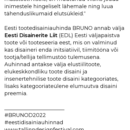
inimestele hingeliselt lähemale ning luua
tähenduslikumaid elutsükleid.“
Eesti tootedisainiauhinda BRUNO annab välja
Eesti Disainerite Liit
(EDL) Eesti väljapaistva
toote või tooteseeria eest, mis on valminud
kas disaineri enda initsiatiivil, tiimitööna või
tootja/tellija tellimustöö tulemusena.
Auhinnad antakse välja elustiilitoote,
elukeskkondliku toote disaini ja
insenertehnilise toote disaini kategooriates,
lisaks kategooriateülene elumuutva disaini
preemia.
_______________________
#BRUNOD2022
#eestidisainiauhinnad
www.tallinndesignfestival.com