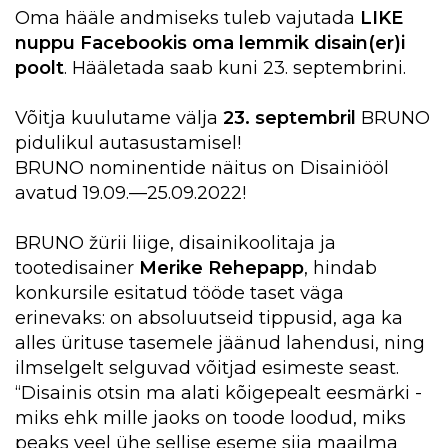
Oma hääle andmiseks tuleb vajutada
LIKE
nuppu Facebookis oma lemmik disain(er)i
poolt
. Hääletada saab kuni 23. septembrini.
Võitja kuulutame välja
23. septembril
BRUNO
pidulikul autasustamisel
!
BRUNO nominentide näitus
on Disainiööl
avatud 19.09.—25.09.2022!
BRUNO žürii liige, disainikoolitaja ja
tootedisainer
Merike Rehepapp
, hindab
konkursile esitatud tööde taset väga
erinevaks: on absoluutseid tippusid, aga ka
alles ürituse tasemele jäänud lahendusi, ning
ilmselgelt selguvad võitjad esimeste seast.
“Disainis otsin ma alati kõigepealt eesmärki -
miks ehk mille jaoks on toode loodud, miks
peaks veel ühe sellise eseme siia maailma