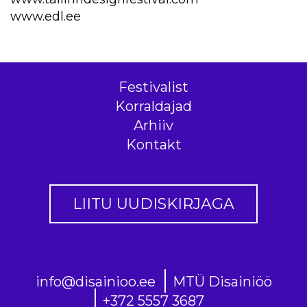
www.edl.ee
Festivalist
Korraldajad
Arhiiv
Kontakt
LIITU UUDISKIRJAGA
info@disainioo.ee
MTÜ Disainiöö
+372 5557 3687