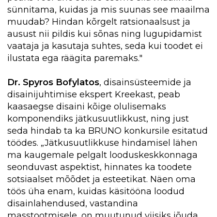
sünnitama, kuidas ja mis suunas see maailma
muudab? Hindan kõrgelt ratsionaalsust ja
ausust nii pildis kui sõnas ning lugupidamist
vaataja ja kasutaja suhtes, seda kui toodet ei
ilustata ega räägita paremaks."
Dr. Spyros Bofylatos
, disainsüsteemide ja
disainijuhtimise ekspert Kreekast, peab
kaasaegse disaini kõige olulisemaks
komponendiks jätkusuutlikkust, ning just
seda hindab ta ka BRUNO konkursile esitatud
töödes. „Jätkusuutlikkuse hindamisel lähen
ma kaugemale pelgalt looduskeskkonnaga
seonduvast aspektist, hinnates ka toodete
sotsiaalset mõõdet ja esteetikat. Näen oma
töös üha enam, kuidas käsitööna loodud
disainlahendused, vastandina
masstootmisele, on muutunud viisiks jõuda