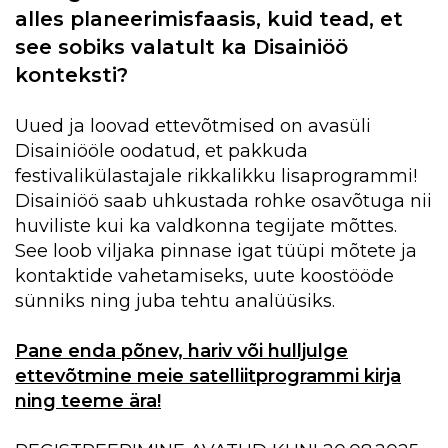
alles planeerimisfaasis, kuid tead, et
see sobiks valatult ka Disainiöö
konteksti?
Uued ja loovad ettevõtmised on avasüli
Disainiööle oodatud, et pakkuda
festivalikülastajale rikkalikku lisaprogrammi!
Disainiöö saab uhkustada rohke osavõtuga nii
huviliste kui ka valdkonna tegijate mõttes.
See loob viljaka pinnase igat tüüpi mõtete ja
kontaktide vahetamiseks, uute koostööde
sünniks ning juba tehtu analüüsiks.
Pane enda põnev, hariv või hulljulge
ettevõtmine meie satelliitprogrammi kirja
ning teeme ära!