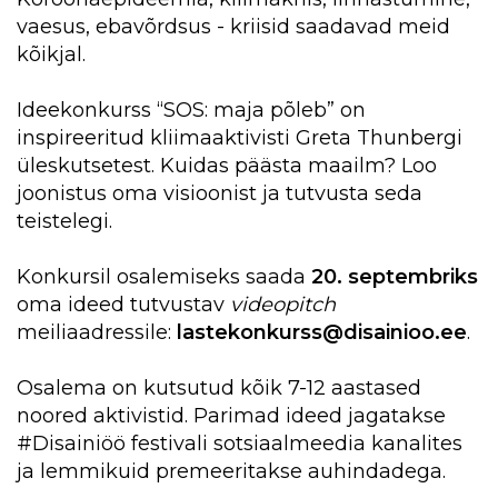
vaesus, ebavõrdsus - kriisid saadavad meid
kõikjal.
Ideekonkurss
“SOS: maja põleb
” on
inspireeritud kliimaaktivisti Greta Thunbergi
üleskutsetest. Kuidas päästa maailm? Loo
joonistus oma visioonist ja tutvusta seda
teistelegi.
Konkursil osalemiseks saada
20. septembriks
oma ideed tutvustav
videopitch
meiliaadressile:
lastekonkurss@disainioo.ee
.
Osalema on kutsutud kõik 7-12 aastased
noored aktivistid. Parimad ideed jagatakse
#Disainiöö
festivali sotsiaalmeedia kanalites
ja lemmikuid premeeritakse auhindadega.