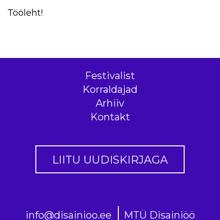
Tööleht!
Festivalist
Korraldajad
Arhiiv
Kontakt
LIITU UUDISKIRJAGA
info@disainioo.ee
MTÜ Disainiöö