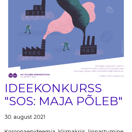
IDEEKONKURSS
"SOS: MAJA PÕLEB"
30. august 2021
Koroonaepideemia, kliimakriis, linnastumine,